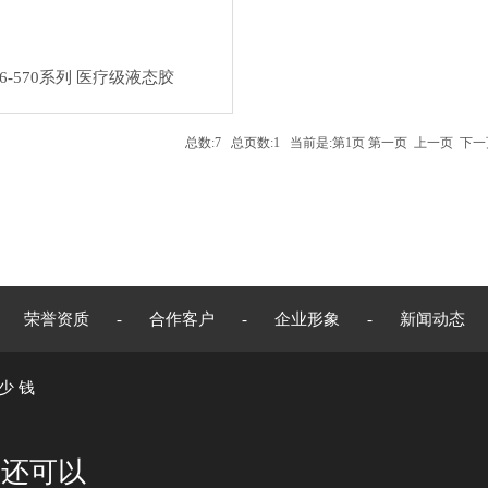
6-570系列 医疗级液态胶
总数:7 总页数:1 当前是:第1页 第一页 上一页 下
荣誉资质
-
合作客户
-
企业形象
-
新闻动态
多少钱
您还可以