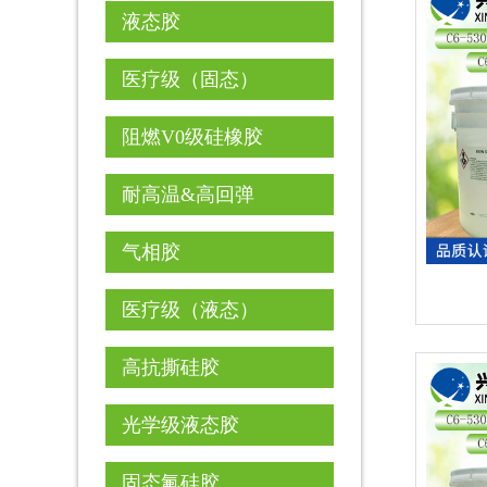
液态胶
医疗级（固态）
阻燃V0级硅橡胶
耐高温&高回弹
气相胶
医疗级（液态）
高抗撕硅胶
光学级液态胶
固态氟硅胶