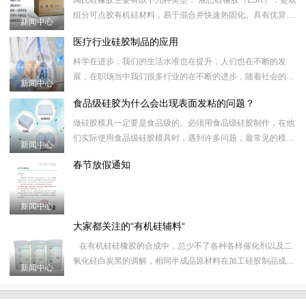
陶氏硅橡胶主要有以下几种类型： 液态硅橡胶（LSR）：是双
组分可点胶有机硅材料，易于混合并快速热固化。具有优异的
新闻中心
加工性能、快速热固化率、更短的周期时间和更低的生产成本
医疗行业硅胶制品的应用
等特点
​科学在进步，我们的生活水准也在提升，人们也在不断的发
展，在职场当中我们很多行业的在不断的进步，随着社会的进
新闻中心
步，我们很多行业也开始重视起环保绿色，在少了绿色健康是
食品级硅胶为什么会出现表面发粘的问题？
不行的，不过在一些
​做硅胶模具一定要是食品级的。必须用食品级硅胶制作，​在他
们实际使用食品级硅胶模具时，遇到许多问题，​最常见的模具
新闻中心
表面粘性，或者根本不固化表面，经过各种尝试，​那么为什么
春节放假通知
要选择东莞
新闻中心
大家都关注的“有机硅辅料“
​在有机硅硅橡胶的合成中，总少不了各种各样催化剂以及二
氧化硅白炭黑的调解，相同半成品原材料在加工硅胶制品成型
新闻中心
硫化过程中少不了各种色胶，硫化剂辅料的添加，所