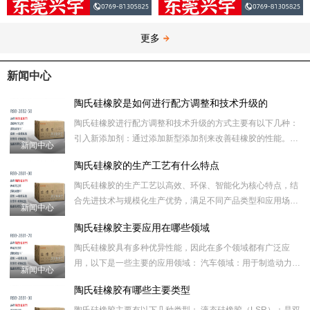
更多
新闻中心
陶氏硅橡胶是如何进行配方调整和技术升级的
陶氏硅橡胶进行配方调整和技术升级的方式主要有以下几种：
引入新添加剂：通过添加新型添加剂来改善硅橡胶的性能。例
新闻中心
如，添加特定的助剂可以提高硅橡胶的耐热性、耐寒性、耐候
陶氏硅橡胶的生产工艺有什么特点
性、阻燃
陶氏硅橡胶的生产工艺以高效、环保、智能化为核心特点，结
合先进技术与规模化生产优势，满足不同产品类型和应用场景
新闻中心
的需求。以下是其主要特点： 一、绿色环保工艺优先 1.低 VO
陶氏硅橡胶主要应用在哪些领域
陶氏硅橡胶具有多种优异性能，因此在多个领域都有广泛应
用，以下是一些主要的应用领域： 汽车领域：用于制造动力总
新闻中心
成部件，如发动机密封件、垫片等，可承受高温和各种化学物
陶氏硅橡胶有哪些主要类型
质的侵蚀，