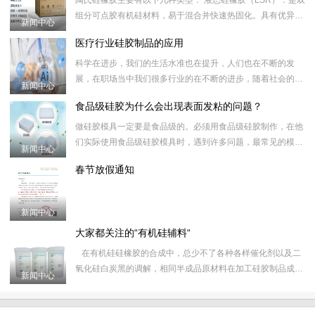
陶氏硅橡胶主要有以下几种类型： 液态硅橡胶（LSR）：是双
组分可点胶有机硅材料，易于混合并快速热固化。具有优异的
新闻中心
加工性能、快速热固化率、更短的周期时间和更低的生产成本
医疗行业硅胶制品的应用
等特点
​科学在进步，我们的生活水准也在提升，人们也在不断的发
展，在职场当中我们很多行业的在不断的进步，随着社会的进
新闻中心
步，我们很多行业也开始重视起环保绿色，在少了绿色健康是
食品级硅胶为什么会出现表面发粘的问题？
不行的，不过在一些
​做硅胶模具一定要是食品级的。必须用食品级硅胶制作，​在他
们实际使用食品级硅胶模具时，遇到许多问题，​最常见的模具
新闻中心
表面粘性，或者根本不固化表面，经过各种尝试，​那么为什么
春节放假通知
要选择东莞
新闻中心
大家都关注的“有机硅辅料“
​在有机硅硅橡胶的合成中，总少不了各种各样催化剂以及二
氧化硅白炭黑的调解，相同半成品原材料在加工硅胶制品成型
新闻中心
硫化过程中少不了各种色胶，硫化剂辅料的添加，所