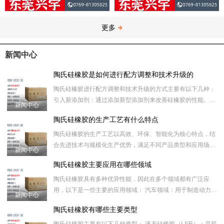
更多
新闻中心
陶氏硅橡胶是如何进行配方调整和技术升级的
陶氏硅橡胶进行配方调整和技术升级的方式主要有以下几种：
引入新添加剂：通过添加新型添加剂来改善硅橡胶的性能。例
新闻中心
如，添加特定的助剂可以提高硅橡胶的耐热性、耐寒性、耐候
陶氏硅橡胶的生产工艺有什么特点
性、阻燃
陶氏硅橡胶的生产工艺以高效、环保、智能化为核心特点，结
合先进技术与规模化生产优势，满足不同产品类型和应用场景
新闻中心
的需求。以下是其主要特点： 一、绿色环保工艺优先 1.低 VO
陶氏硅橡胶主要应用在哪些领域
陶氏硅橡胶具有多种优异性能，因此在多个领域都有广泛应
用，以下是一些主要的应用领域： 汽车领域：用于制造动力总
新闻中心
成部件，如发动机密封件、垫片等，可承受高温和各种化学物
陶氏硅橡胶有哪些主要类型
质的侵蚀，