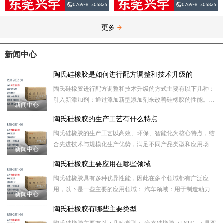
更多
新闻中心
陶氏硅橡胶是如何进行配方调整和技术升级的
陶氏硅橡胶进行配方调整和技术升级的方式主要有以下几种：
引入新添加剂：通过添加新型添加剂来改善硅橡胶的性能。例
新闻中心
如，添加特定的助剂可以提高硅橡胶的耐热性、耐寒性、耐候
陶氏硅橡胶的生产工艺有什么特点
性、阻燃
陶氏硅橡胶的生产工艺以高效、环保、智能化为核心特点，结
合先进技术与规模化生产优势，满足不同产品类型和应用场景
新闻中心
的需求。以下是其主要特点： 一、绿色环保工艺优先 1.低 VO
陶氏硅橡胶主要应用在哪些领域
陶氏硅橡胶具有多种优异性能，因此在多个领域都有广泛应
用，以下是一些主要的应用领域： 汽车领域：用于制造动力总
新闻中心
成部件，如发动机密封件、垫片等，可承受高温和各种化学物
陶氏硅橡胶有哪些主要类型
质的侵蚀，