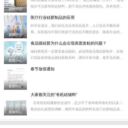
陶氏硅橡胶主要有以下几种类型： 液态硅橡胶（LSR）：是双
组分可点胶有机硅材料，易于混合并快速热固化。具有优异的
新闻中心
加工性能、快速热固化率、更短的周期时间和更低的生产成本
医疗行业硅胶制品的应用
等特点
​科学在进步，我们的生活水准也在提升，人们也在不断的发
展，在职场当中我们很多行业的在不断的进步，随着社会的进
新闻中心
步，我们很多行业也开始重视起环保绿色，在少了绿色健康是
食品级硅胶为什么会出现表面发粘的问题？
不行的，不过在一些
​做硅胶模具一定要是食品级的。必须用食品级硅胶制作，​在他
们实际使用食品级硅胶模具时，遇到许多问题，​最常见的模具
新闻中心
表面粘性，或者根本不固化表面，经过各种尝试，​那么为什么
春节放假通知
要选择东莞
新闻中心
大家都关注的“有机硅辅料“
​在有机硅硅橡胶的合成中，总少不了各种各样催化剂以及二
氧化硅白炭黑的调解，相同半成品原材料在加工硅胶制品成型
新闻中心
硫化过程中少不了各种色胶，硫化剂辅料的添加，所